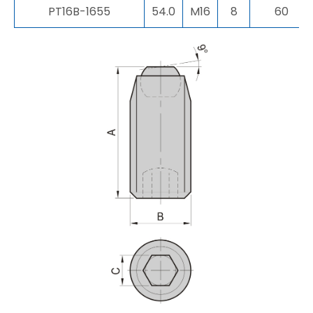
PT16B-1655
54.0
M16
8
60