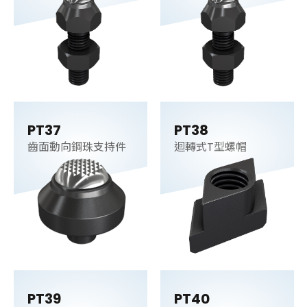
PT37
PT38
齒面動向鋼珠支持件
迴轉式T型螺帽
PT39
PT40