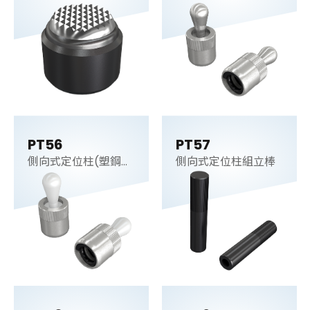
梢)
PT56
PT57
側向式定位柱(塑鋼
側向式定位柱組立棒
梢)