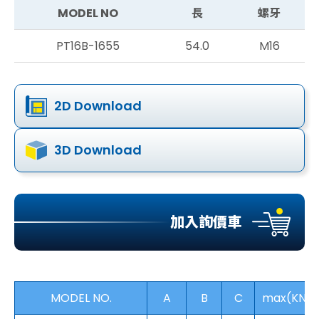
MODEL NO
長
螺牙
PT16B-1655
54.0
M16
2D Download
3D Download
加入詢價車
MODEL NO.
A
B
C
max(KN)