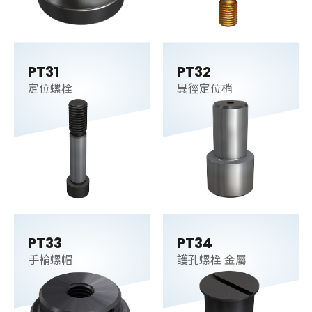
PT31
PT32
定位螺栓
異徑定位梢
PT33
PT34
手輪螺帽
護孔螺栓 金屬