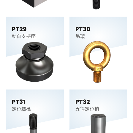
PT29
PT30
動向支持座
吊環
PT31
PT32
定位螺栓
異徑定位梢