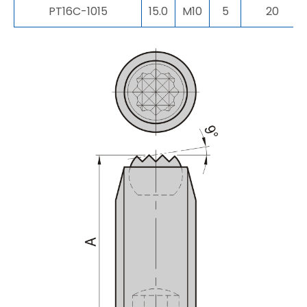
PT16C-1015
15.0
M10
5
20