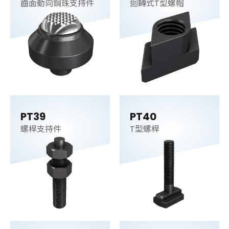
齒面動向鋼珠支持件
迴轉式T型螺帽
PT39
PT40
螺桿支持件
T型螺桿