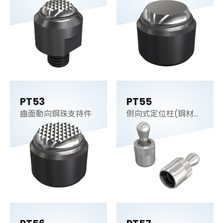
桿
PT53
PT55
齒面動向鋼珠支持件
側向式定位柱(鋼材
梢)