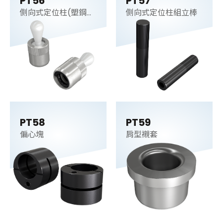
PT56
PT57
側向式定位柱(塑鋼
側向式定位柱組立棒
梢)
PT58
PT59
偏心塊
肩型襯套