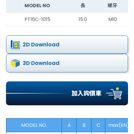
MODEL NO
長
螺牙
PT16C-1015
15.0
M10
2D Download
3D Download
加入詢價車
MODEL NO.
A
B
C
max(KN)