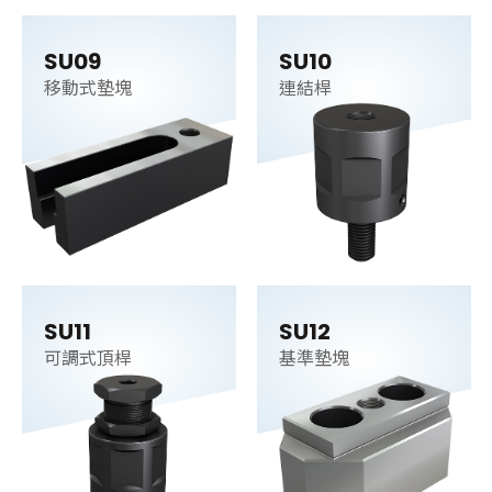
SU09
SU10
移動式墊塊
連結桿
SU11
SU12
可調式頂桿
基準墊塊