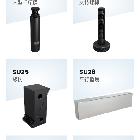
大型千斤頂
支持螺桿
SU25
SU26
級枕
平行墊塊