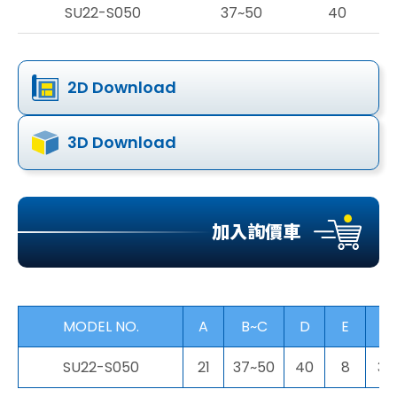
SU22-S050
37~50
40
2D Download
3D Download
加入詢價車
MODEL NO.
A
B~C
D
E
F
SU22-S050
21
37~50
40
8
35