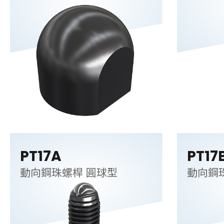
PT17A
PT17
動向鋼珠螺桿 圓球型