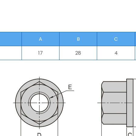
A
B
C
17
28
4