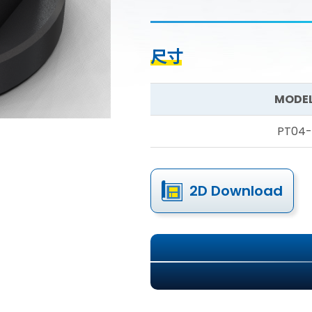
尺寸
MODEL
PT04-
2D Download