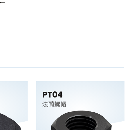
PT04
法蘭螺帽