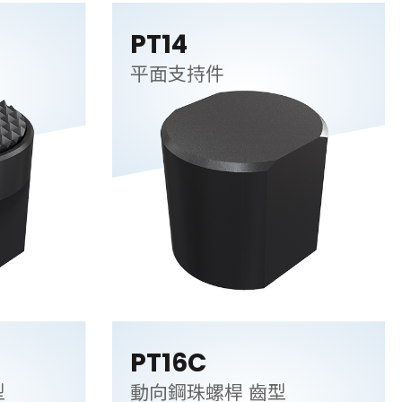
PT14
平面支持件
PT16C
型
動向鋼珠螺桿 齒型