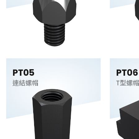
PT05
PT06
連結螺帽
T型螺