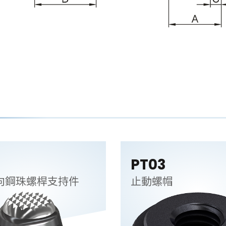
PT03
向鋼珠螺桿支持件
止動螺帽