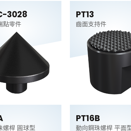
C-3028
PT13
端點零件
齒面支持件
A
PT16B
珠螺桿 圓球型
動向鋼珠螺桿 平面