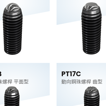
B
PT17C
動向鋼珠螺桿 平面型
動向鋼珠螺桿 齒型