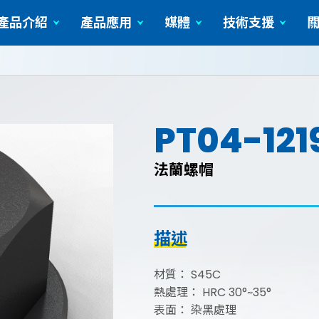
產品介紹
產品應用
媒體
技術支援
圓柱形的工件
服務與技術
影音影片
PT04-121
法蘭螺帽
描述
材質： S45C
熱處理： HRC 30°~35°
表面： 染黑處理