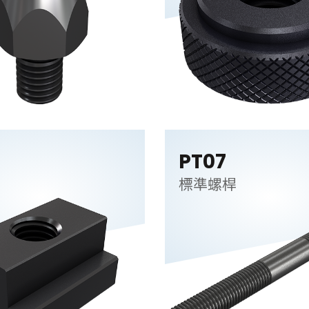
PT07
帽
標準螺桿