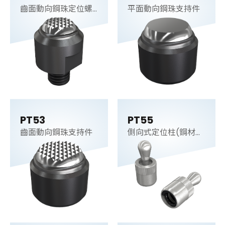
齒面動向鋼珠定位螺
平面動向鋼珠支持件
桿
PT53
PT55
齒面動向鋼珠支持件
側向式定位柱(鋼材
梢)