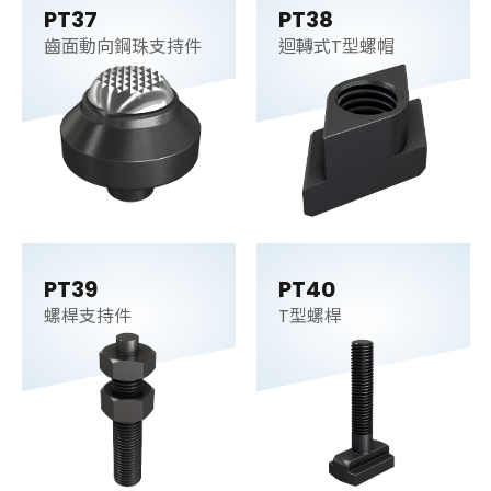
PT37
PT38
齒面動向鋼珠支持件
迴轉式T型螺帽
PT39
PT40
螺桿支持件
T型螺桿