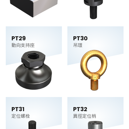
PT29
PT30
動向支持座
吊環
PT31
PT32
定位螺栓
異徑定位梢