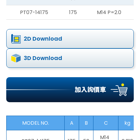
PT07-14175
175
M14 P=2.0
2D Download
3D Download
加入詢價車
MODEL NO.
A
B
C
kg
M14