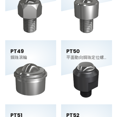
PT49
PT50
鋼珠滾輪
平面動向鋼珠定位螺
桿
PT51
PT52