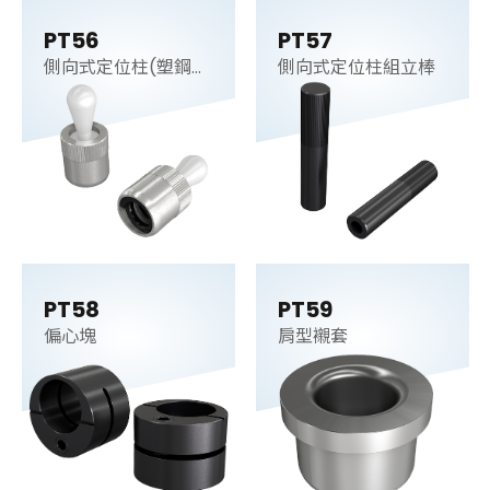
PT56
PT57
側向式定位柱(塑鋼
側向式定位柱組立棒
梢)
PT58
PT59
偏心塊
肩型襯套