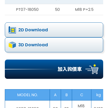
PT07-18050
50
M18 P=2.5
2D Download
3D Download
加入詢價車
MODEL NO.
A
B
C
kg
M18