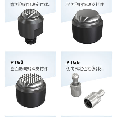
齒面動向鋼珠定位螺
平面動向鋼珠支持件
桿
PT53
PT55
齒面動向鋼珠支持件
側向式定位柱(鋼材
梢)