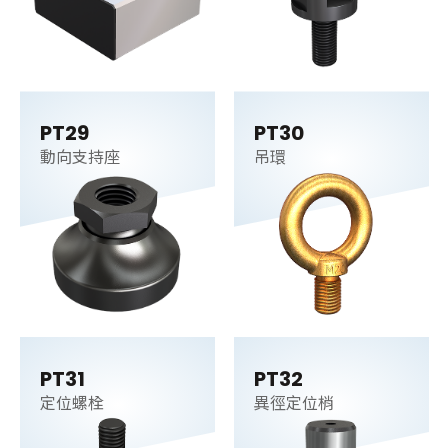
PT29
PT30
動向支持座
吊環
PT31
PT32
定位螺栓
異徑定位梢