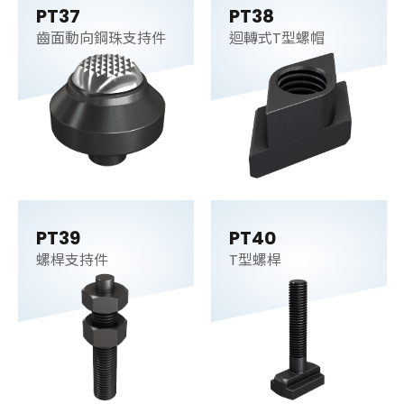
PT37
PT38
齒面動向鋼珠支持件
迴轉式T型螺帽
PT39
PT40
螺桿支持件
T型螺桿