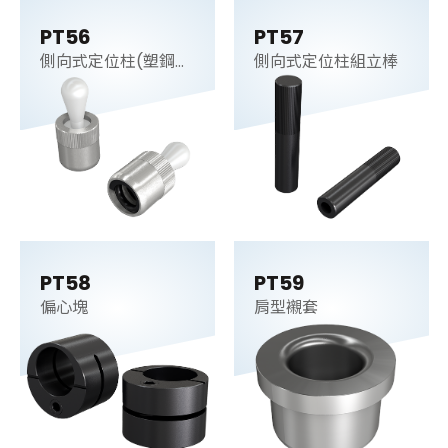
PT56
PT57
側向式定位柱(塑鋼
側向式定位柱組立棒
梢)
PT58
PT59
偏心塊
肩型襯套