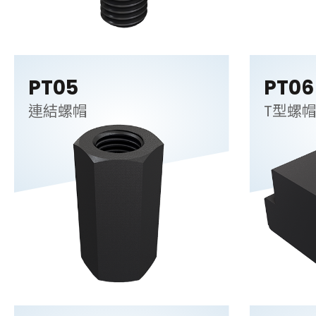
PT05
PT06
連結螺帽
T型螺