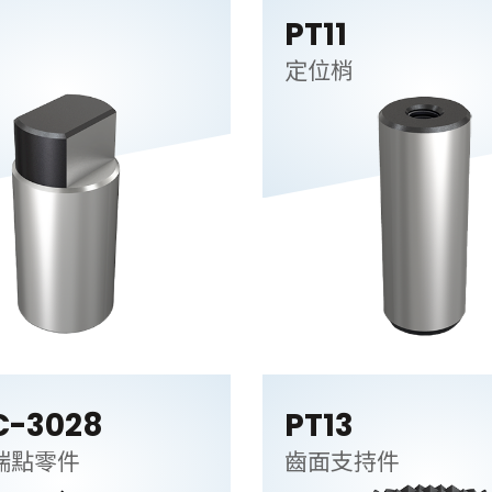
PT11
定位梢
C-3028
PT13
端點零件
齒面支持件