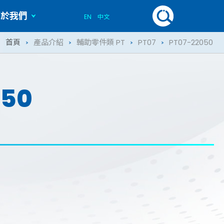
關於我們
EN
中文
歷史記事
首頁
產品介紹
輔助零件類 PT
PT07
PT07-22050
050