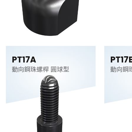
PT17A
PT17
動向鋼珠螺桿 圓球型