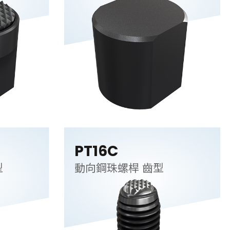
PT16C
型
動向鋼珠螺桿 齒型