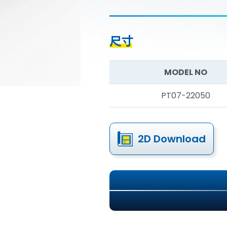
尺寸
MODEL NO
PT07-22050
2D Download