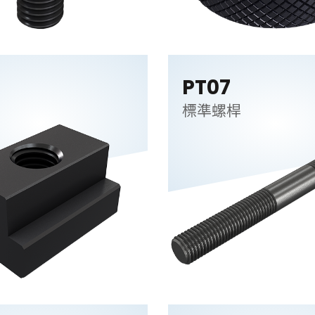
PT07
帽
標準螺桿