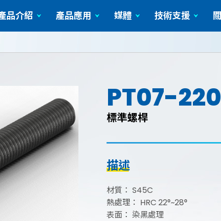
產品介紹
產品應用
媒體
技術支援
圓柱形的工件
服務與技術
影音影片
PT07-22
標準螺桿
描述
材質： S45C
熱處理： HRC 22°~28°
表面： 染黑處理