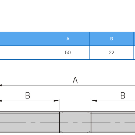
A
B
50
22