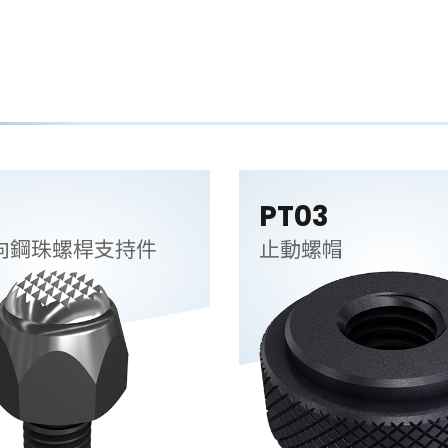
PT03
向鋼珠螺桿支持件
止動螺帽